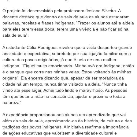
O projeto foi desenvolvido pela professora Josiane Silveira. A
docente destaca que dentro de sala de aula os alunos estudaram
palavras, receitas e frases indígenas. “Trazer os alunos até a aldeia
para eles terem essa troca, terem uma vivência e não ficar só na
sala de aula”.
A estudante Célia Rodrigues revelou que a visita despertou grande
ansiedade e expectativa, sobretudo por sua ligação familiar com a
cultura dos povos originários, já que é neta de uma mulher
indígena. “Fiquei muito emocionada. Minha avó era índigena, então
é o sangue que corre nas minhas veias. Estou voltando às minhas
origens”. Ela encerra dizendo que, apesar de ser moradora da
cidade há um tempo, nunca tinha visitado a aldeia. “Nunca tinha
vindo até esse lugar. Achei tudo lindo e maravilhoso. As pessoas
têm que botar a mão na consciência, ajudar o próximo e toda a
natureza”.
A experiência proporcionou aos alunos um aprendizado que vai
além da sala de aula, aproximando-os da história, da cultura e das
tradições dos povos indígenas. A iniciativa reafirma a importância
de ações educativas que valorizem a diversidade cultural e