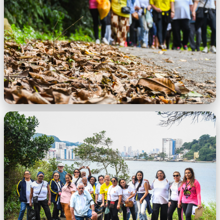
São Vicente lll.jpeg
Alunos da EJA visitam Aldeia indígena em
São Vicente ll.jpeg