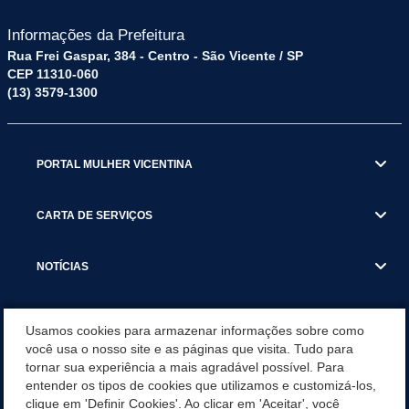
Informações da Prefeitura
Rua Frei Gaspar, 384 - Centro - São Vicente / SP
CEP 11310-060
(13) 3579-1300
PORTAL MULHER VICENTINA
CARTA DE SERVIÇOS
NOTÍCIAS
TRANSPARÊNCIA
Usamos cookies para armazenar informações sobre como
você usa o nosso site e as páginas que visita. Tudo para
tornar sua experiência a mais agradável possível. Para
VISITE SÃO VICENTE
entender os tipos de cookies que utilizamos e customizá-los,
clique em 'Definir Cookies'. Ao clicar em 'Aceitar', você