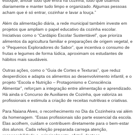
estoque, anotar tudo que entra na cozinha, tudo que usamos
diariamente e manter tudo limpo e organizado. Algumas pessoas
acham que é só entrar, cozinhar e lavar a louça.”
Além da alimentação diária, a rede municipal também investe em
projetos que ampliam o papel educativo da cozinha escolar.
Iniciativas como o “Cardápio Escolar Sustentável”, que prioriza
alimentos da agricultura familiar e preparações de origem vegetal, e
o “Pequenos Exploradores do Sabor”, que incentiva o consumo de
frutas e legumes de forma lúdica, aproximam os estudantes de
hábitos mais saudáveis.
Outras ações, como o “Guia de Cortes e Texturas”, que reduz
desperdícios e adapta os alimentos ao desenvolvimento infantil, e o
projeto “Escola e Nutrição – Protagonismo e Consciência
Alimentar”, reforçam a integração entre alimentação e aprendizado.
Há ainda o Concurso de Auxiliares de Cozinha, que valoriza as
profissionais e estimula a criação de receitas nutritivas e criativas.
Para Naiana Alves, o reconhecimento no Dia da Cozinheira vai além
da homenagem. “Essas profissionais são parte essencial da escola.
Elas acolhem, cuidam e contribuem diretamente para o bem-estar
dos alunos. Cada refeição preparada carrega atenção,