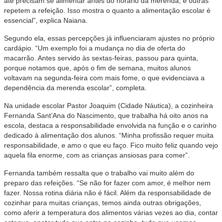
até precisam se alimentar antes do horário da merenda, e outras
repetem a refeição. Isso mostra o quanto a alimentação escolar é
essencial”, explica Naiana.
Segundo ela, essas percepções já influenciaram ajustes no próprio
cardápio. “Um exemplo foi a mudança no dia de oferta do
macarrão. Antes servido às sextas-feiras, passou para quinta,
porque notamos que, após o fim de semana, muitos alunos
voltavam na segunda-feira com mais fome, o que evidenciava a
dependência da merenda escolar”, completa.
Na unidade escolar Pastor Joaquim (Cidade Náutica), a cozinheira
Fernanda Sant’Ana do Nascimento, que trabalha há oito anos na
escola, destaca a responsabilidade envolvida na função e o carinho
dedicado à alimentação dos alunos. “Minha profissão requer muita
responsabilidade, e amo o que eu faço. Fico muito feliz quando vejo
aquela fila enorme, com as crianças ansiosas para comer”.
Fernanda também ressalta que o trabalho vai muito além do
preparo das refeições. “Se não for fazer com amor, é melhor nem
fazer. Nossa rotina diária não é fácil. Além da responsabilidade de
cozinhar para muitas crianças, temos ainda outras obrigações,
como aferir a temperatura dos alimentos várias vezes ao dia, contar