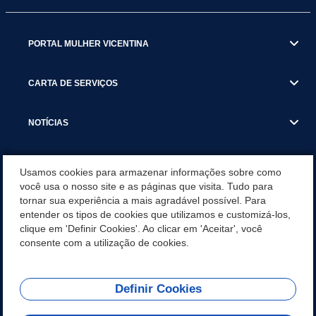
PORTAL MULHER VICENTINA
CARTA DE SERVIÇOS
NOTÍCIAS
TRANSPARÊNCIA
Usamos cookies para armazenar informações sobre como
você usa o nosso site e as páginas que visita. Tudo para
tornar sua experiência a mais agradável possível. Para
VISITE SÃO VICENTE
entender os tipos de cookies que utilizamos e customizá-los,
clique em 'Definir Cookies'. Ao clicar em 'Aceitar', você
INSTITUCIONAL
consente com a utilização de cookies.
Definir Cookies
Olá! Como
REDES SOCIAIS
posso te ajudar?