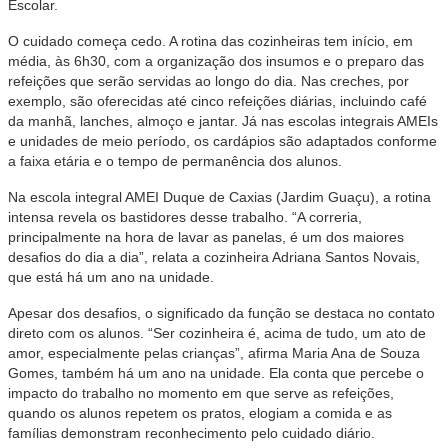
Escolar.
O cuidado começa cedo. A rotina das cozinheiras tem início, em
média, às 6h30, com a organização dos insumos e o preparo das
refeições que serão servidas ao longo do dia. Nas creches, por
exemplo, são oferecidas até cinco refeições diárias, incluindo café
da manhã, lanches, almoço e jantar. Já nas escolas integrais AMEIs
e unidades de meio período, os cardápios são adaptados conforme
a faixa etária e o tempo de permanência dos alunos.
Na escola integral AMEI Duque de Caxias (Jardim Guaçu), a rotina
intensa revela os bastidores desse trabalho. “A correria,
principalmente na hora de lavar as panelas, é um dos maiores
desafios do dia a dia”, relata a cozinheira Adriana Santos Novais,
que está há um ano na unidade.
Apesar dos desafios, o significado da função se destaca no contato
direto com os alunos. “Ser cozinheira é, acima de tudo, um ato de
amor, especialmente pelas crianças”, afirma Maria Ana de Souza
Gomes, também há um ano na unidade. Ela conta que percebe o
impacto do trabalho no momento em que serve as refeições,
quando os alunos repetem os pratos, elogiam a comida e as
famílias demonstram reconhecimento pelo cuidado diário.