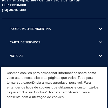
Rua Frei Gaspar, 384 - Centro - São Vicente / SP
CEP 11310-060
(13) 3579-1300
PORTAL MULHER VICENTINA
CARTA DE SERVIÇOS
NOTÍCIAS
TRANSPARÊNCIA
Usamos cookies para armazenar informações sobre como
você usa o nosso site e as páginas que visita. Tudo para
tornar sua experiência a mais agradável possível. Para
VISITE SÃO VICENTE
entender os tipos de cookies que utilizamos e customizá-los,
clique em 'Definir Cookies'. Ao clicar em 'Aceitar', você
INSTITUCIONAL
consente com a utilização de cookies.