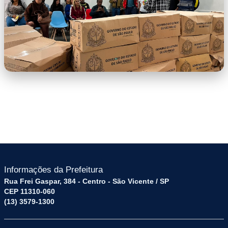
9d99c477-3a84-42d4-8c87-
e81a6c971dfd.jfif
Informações da Prefeitura
Rua Frei Gaspar, 384 - Centro - São Vicente / SP
CEP 11310-060
(13) 3579-1300