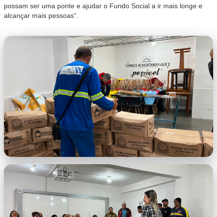
possam ser uma ponte e ajudar o Fundo Social a ir mais longe e
alcançar mais pessoas”.
053abd20-4e82-4b50-9dcf-
85cb6a55c82d.jfif