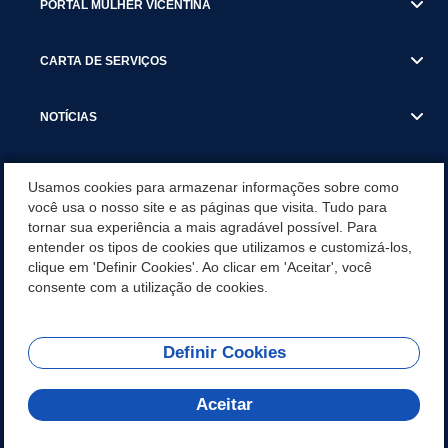
PORTAL MULHER VICENTINA
CARTA DE SERVIÇOS
NOTÍCIAS
TRANSPARÊNCIA
Usamos cookies para armazenar informações sobre como
você usa o nosso site e as páginas que visita. Tudo para
tornar sua experiência a mais agradável possível. Para
VISITE SÃO VICENTE
entender os tipos de cookies que utilizamos e customizá-los,
clique em 'Definir Cookies'. Ao clicar em 'Aceitar', você
INSTITUCIONAL
consente com a utilização de cookies.
Definir Cookies
Olá! Como
REDES SOCIAIS
posso te ajudar?
Aceitar