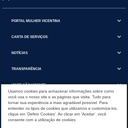
PORTAL MULHER VICENTINA
CARTA DE SERVIÇOS
NOTÍCIAS
TRANSPARÊNCIA
VISITE SÃO VICENTE
Usamos cookies para armazenar informações sobre como
você usa o nosso site e as páginas que visita. Tudo para
INSTITUCIONAL
tornar sua experiência a mais agradável possível. Para
entender os tipos de cookies que utilizamos e customizá-los,
SÃO VICENTE REFORÇA REDE DE PROTEÇÃO ÀS MULHERES
clique em 'Definir Cookies'. Ao clicar em 'Aceitar', você
DURANTE O AGOSTO LILÁS COM AÇÕES DE
consente com a utilização de cookies.
CONSCIENTIZAÇÃO E ACOLHIMENTO