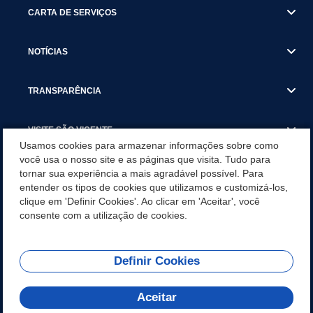
CARTA DE SERVIÇOS
NOTÍCIAS
TRANSPARÊNCIA
VISITE SÃO VICENTE
Usamos cookies para armazenar informações sobre como
você usa o nosso site e as páginas que visita. Tudo para
INSTITUCIONAL
tornar sua experiência a mais agradável possível. Para
entender os tipos de cookies que utilizamos e customizá-los,
SÃO VICENTE REFORÇA REDE DE PROTEÇÃO ÀS MULHERES
clique em 'Definir Cookies'. Ao clicar em 'Aceitar', você
DURANTE O AGOSTO LILÁS COM AÇÕES DE
consente com a utilização de cookies.
CONSCIENTIZAÇÃO E ACOLHIMENTO
Definir Cookies
Olá! Como
REDES SOCIAIS
posso te ajudar?
Aceitar