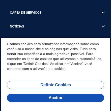
CARTA DE SERVIÇOS
NOTÍCIAS
TRANSPARÊNCIA
Usamos cookies para armazenar informações sobre como
você usa o nosso site e as páginas que visita. Tudo para
tornar sua experiência a mais agradável possível. Para
VISITE SÃO VICENTE
entender os tipos de cookies que utilizamos e customizá-los,
clique em 'Definir Cookies'. Ao clicar em 'Aceitar', você
INSTITUCIONAL
consente com a utilização de cookies.
Definir Cookies
Olá! Como
REDES SOCIAIS
posso te ajudar?
Aceitar