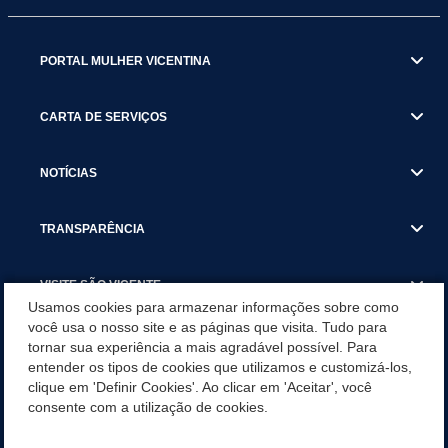
PORTAL MULHER VICENTINA
CARTA DE SERVIÇOS
NOTÍCIAS
TRANSPARÊNCIA
VISITE SÃO VICENTE
Usamos cookies para armazenar informações sobre como
você usa o nosso site e as páginas que visita. Tudo para
INSTITUCIONAL
tornar sua experiência a mais agradável possível. Para
entender os tipos de cookies que utilizamos e customizá-los,
SÃO VICENTE REFORÇA REDE DE PROTEÇÃO ÀS MULHERES
clique em 'Definir Cookies'. Ao clicar em 'Aceitar', você
DURANTE O AGOSTO LILÁS COM AÇÕES DE
consente com a utilização de cookies.
CONSCIENTIZAÇÃO E ACOLHIMENTO