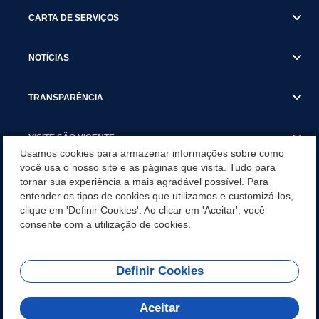
CARTA DE SERVIÇOS
NOTÍCIAS
TRANSPARÊNCIA
VISITE SÃO VICENTE
Usamos cookies para armazenar informações sobre como
você usa o nosso site e as páginas que visita. Tudo para
INSTITUCIONAL
tornar sua experiência a mais agradável possível. Para
entender os tipos de cookies que utilizamos e customizá-los,
SÃO VICENTE REFORÇA REDE DE PROTEÇÃO ÀS MULHERES
clique em 'Definir Cookies'. Ao clicar em 'Aceitar', você
DURANTE O AGOSTO LILÁS COM AÇÕES DE
consente com a utilização de cookies.
CONSCIENTIZAÇÃO E ACOLHIMENTO
Definir Cookies
Olá! Como
REDES SOCIAIS
posso te ajudar?
Aceitar