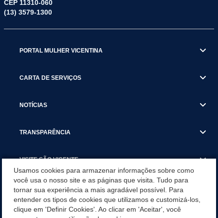
CEP 11310-060
(13) 3579-1300
PORTAL MULHER VICENTINA
CARTA DE SERVIÇOS
NOTÍCIAS
TRANSPARÊNCIA
VISITE SÃO VICENTE
Usamos cookies para armazenar informações sobre como
você usa o nosso site e as páginas que visita. Tudo para
INSTITUCIONAL
tornar sua experiência a mais agradável possível. Para
entender os tipos de cookies que utilizamos e customizá-los,
SÃO VICENTE REFORÇA REDE DE PROTEÇÃO ÀS MULHERES
clique em 'Definir Cookies'. Ao clicar em 'Aceitar', você
DURANTE O AGOSTO LILÁS COM AÇÕES DE