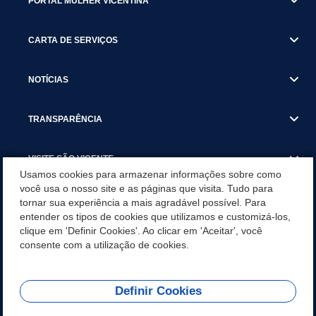
PORTAL MULHER VICENTINA
CARTA DE SERVIÇOS
NOTÍCIAS
TRANSPARÊNCIA
VISITE SÃO VICENTE
Usamos cookies para armazenar informações sobre como
você usa o nosso site e as páginas que visita. Tudo para
INSTITUCIONAL
tornar sua experiência a mais agradável possível. Para
entender os tipos de cookies que utilizamos e customizá-los,
SÃO VICENTE REFORÇA REDE DE PROTEÇÃO ÀS MULHERES
clique em 'Definir Cookies'. Ao clicar em 'Aceitar', você
DURANTE O AGOSTO LILÁS COM AÇÕES DE
consente com a utilização de cookies.
CONSCIENTIZAÇÃO E ACOLHIMENTO
Definir Cookies
Olá! Como
REDES SOCIAIS