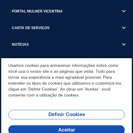
PORTAL MULHER VICENTINA
CARTA DE SERVIÇOS
NOTÍCIAS
TRANSPARÊNCIA
Usamos cookies para armazenar informações sobre como
você usa o nosso site e as páginas que visita. Tudo para
tornar sua experiência a mais agradável possível. Para
VISITE SÃO VICENTE
entender os tipos de cookies que utilizamos e customizá-los,
clique em 'Definir Cookies'. Ao clicar em 'Aceitar', você
INSTITUCIONAL
consente com a utilização de cookies.
Definir Cookies
Olá! Como
REDES SOCIAIS
posso te ajudar?
Aceitar