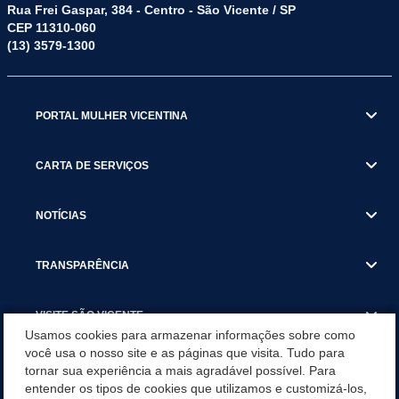
Rua Frei Gaspar, 384 - Centro - São Vicente / SP
CEP 11310-060
(13) 3579-1300
PORTAL MULHER VICENTINA
CARTA DE SERVIÇOS
NOTÍCIAS
TRANSPARÊNCIA
VISITE SÃO VICENTE
Usamos cookies para armazenar informações sobre como
você usa o nosso site e as páginas que visita. Tudo para
INSTITUCIONAL
tornar sua experiência a mais agradável possível. Para
entender os tipos de cookies que utilizamos e customizá-los,