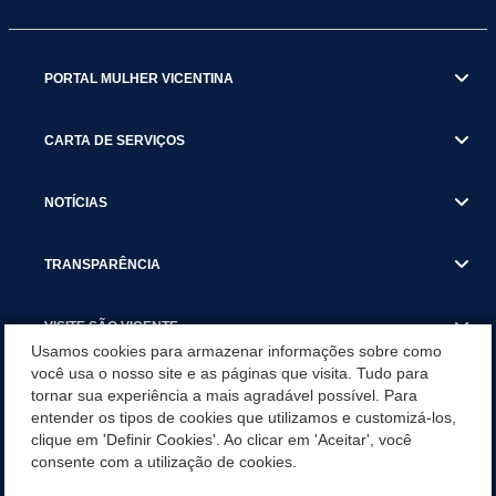
PORTAL MULHER VICENTINA
CARTA DE SERVIÇOS
NOTÍCIAS
TRANSPARÊNCIA
VISITE SÃO VICENTE
Usamos cookies para armazenar informações sobre como
você usa o nosso site e as páginas que visita. Tudo para
INSTITUCIONAL
tornar sua experiência a mais agradável possível. Para
entender os tipos de cookies que utilizamos e customizá-los,
SÃO VICENTE REFORÇA REDE DE PROTEÇÃO ÀS MULHERES
clique em 'Definir Cookies'. Ao clicar em 'Aceitar', você
DURANTE O AGOSTO LILÁS COM AÇÕES DE
consente com a utilização de cookies.
CONSCIENTIZAÇÃO E ACOLHIMENTO