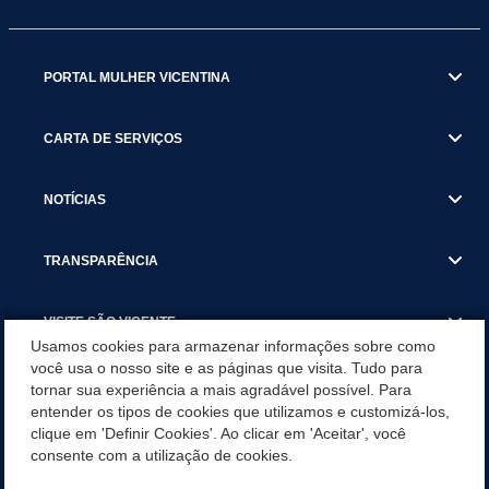
PORTAL MULHER VICENTINA
CARTA DE SERVIÇOS
NOTÍCIAS
TRANSPARÊNCIA
VISITE SÃO VICENTE
Usamos cookies para armazenar informações sobre como
você usa o nosso site e as páginas que visita. Tudo para
INSTITUCIONAL
tornar sua experiência a mais agradável possível. Para
entender os tipos de cookies que utilizamos e customizá-los,
SÃO VICENTE REFORÇA REDE DE PROTEÇÃO ÀS MULHERES
clique em 'Definir Cookies'. Ao clicar em 'Aceitar', você
DURANTE O AGOSTO LILÁS COM AÇÕES DE
consente com a utilização de cookies.
CONSCIENTIZAÇÃO E ACOLHIMENTO