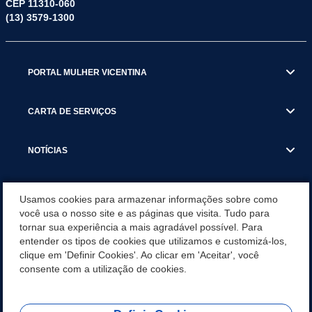
CEP 11310-060
(13) 3579-1300
PORTAL MULHER VICENTINA
CARTA DE SERVIÇOS
NOTÍCIAS
TRANSPARÊNCIA
Usamos cookies para armazenar informações sobre como
você usa o nosso site e as páginas que visita. Tudo para
tornar sua experiência a mais agradável possível. Para
VISITE SÃO VICENTE
entender os tipos de cookies que utilizamos e customizá-los,
clique em 'Definir Cookies'. Ao clicar em 'Aceitar', você
INSTITUCIONAL
consente com a utilização de cookies.