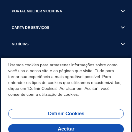
PORTAL MULHER VICENTINA
CARTA DE SERVIÇOS
NOTÍCIAS
TRANSPARÊNCIA
Usamos cookies para armazenar informações sobre como
você usa o nosso site e as páginas que visita. Tudo para
tornar sua experiência a mais agradável possível. Para
VISITE SÃO VICENTE
entender os tipos de cookies que utilizamos e customizá-los,
clique em 'Definir Cookies'. Ao clicar em 'Aceitar', você
INSTITUCIONAL
consente com a utilização de cookies.
Definir Cookies
Olá! Como
REDES SOCIAIS
posso te ajudar?
Aceitar