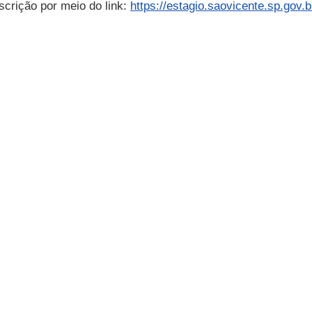
scrição por meio do link:
https://estagio.saovicente.sp.gov.b