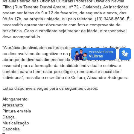
As aulas serão nas Oficinas Culturais Professor Oswaldo Névola
Filho (Rua Tenente Durval Amaral, nº 72 - Catiapoã). As inscrições
podem ser feitas de 9 a 12 de fevereiro, de segunda a sexta, das
9h às 17h, na própria unidade, ou pelo telefone: (13) 3468-8636. É
necessário apresentar documento com foto e comprovante de
residência. Caso o candidato seja menor de idade, o responsável
deve acompanhá-lo.
“A prática de atividades culturais desempenha papel fundamental
no desenvolvimento cognitivo e na promoção da saúde,
abrangendo diversas dimensões da vida humana. Além disso, ela é
essencial para a formação da identidade individual e coletiva e
contribui para o bem-estar psicológico, emocional e social dos
indivíduos”, ressalta o secretário de Cultura, Alexandre Rodrigues.
Estão disponíveis vagas para os seguintes cursos:
Alongamento
Artesanato
Pintura em tela
Dança
Musicalização
Capoeira