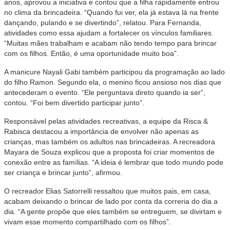
anos, aprovou a iniciativa e contou que a filha rapidamente entrou
no clima da brincadeira. “Quando fui ver, ela já estava lá na frente
dançando, pulando e se divertindo”, relatou. Para Fernanda,
atividades como essa ajudam a fortalecer os vínculos familiares.
“Muitas mães trabalham e acabam não tendo tempo para brincar
com os filhos. Então, é uma oportunidade muito boa”.
A manicure Nayali Gabi também participou da programação ao lado
do filho Ramon. Segundo ela, o menino ficou ansioso nos dias que
antecederam o evento. “Ele perguntava direto quando ia ser”,
contou. “Foi bem divertido participar junto”.
Responsável pelas atividades recreativas, a equipe da Risca &
Rabisca destacou a importância de envolver não apenas as
crianças, mas também os adultos nas brincadeiras. A recreadora
Mayara de Souza explicou que a proposta foi criar momentos de
conexão entre as famílias. “A ideia é lembrar que todo mundo pode
ser criança e brincar junto”, afirmou.
O recreador Elias Satorrelli ressaltou que muitos pais, em casa,
acabam deixando o brincar de lado por conta da correria do dia a
dia. “A gente propõe que eles também se entreguem, se divirtam e
vivam esse momento compartilhado com os filhos”.