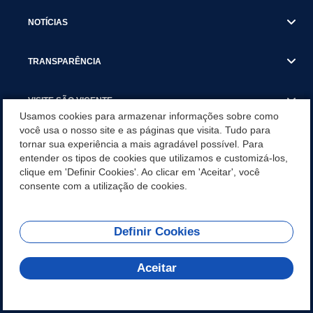
NOTÍCIAS
TRANSPARÊNCIA
VISITE SÃO VICENTE
Usamos cookies para armazenar informações sobre como
você usa o nosso site e as páginas que visita. Tudo para
INSTITUCIONAL
tornar sua experiência a mais agradável possível. Para
entender os tipos de cookies que utilizamos e customizá-los,
SÃO VICENTE REFORÇA REDE DE PROTEÇÃO ÀS MULHERES
clique em 'Definir Cookies'. Ao clicar em 'Aceitar', você
DURANTE O AGOSTO LILÁS COM AÇÕES DE
consente com a utilização de cookies.
CONSCIENTIZAÇÃO E ACOLHIMENTO
Definir Cookies
Olá! Como
REDES SOCIAIS
posso te ajudar?
Aceitar