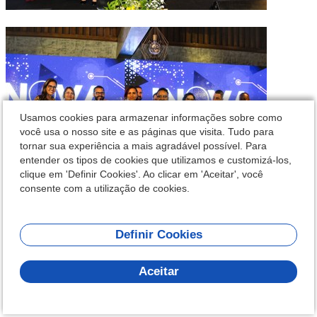
Usamos cookies para armazenar informações sobre como
você usa o nosso site e as páginas que visita. Tudo para
tornar sua experiência a mais agradável possível. Para
entender os tipos de cookies que utilizamos e customizá-los,
clique em 'Definir Cookies'. Ao clicar em 'Aceitar', você
consente com a utilização de cookies.
1º – Sistema Integrado Municipal de São Vicente (SIM SV)
Definir Cookies
Carolina Aparecida Lirola
Olá! Como
Julio Eduardo Mussetti Quiroga
posso te ajudar?
Aceitar
Secretarias de Serviços Públicos e de Esportes e Lazer