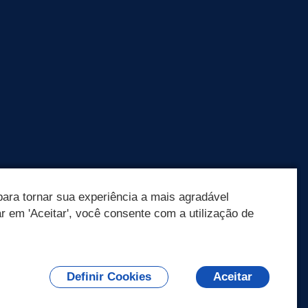
ara tornar sua experiência a mais agradável
ar em 'Aceitar', você consente com a utilização de
Olá! Como
posso te ajudar?
Definir Cookies
Aceitar