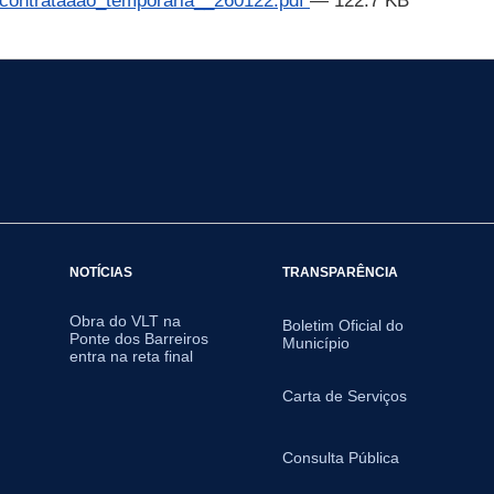
contrataaao_temporaria__260122.pdf
— 122.7 KB
NOTÍCIAS
TRANSPARÊNCIA
Obra do VLT na
Boletim Oficial do
Ponte dos Barreiros
Município
entra na reta final
Carta de Serviços
Consulta Pública