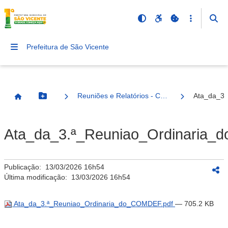
Prefeitura de São Vicente
Reuniões e Relatórios - COMDEF
Ata_da_3.
Botão Menu
Página Inicial
Ata_da_3.ª_Reuniao_Ordinaria_
Publicação:
13/03/2026 16h54
Última modificação:
13/03/2026 16h54
Ata_da_3.ª_Reuniao_Ordinaria_do_COMDEF.pdf
— 705.2 KB