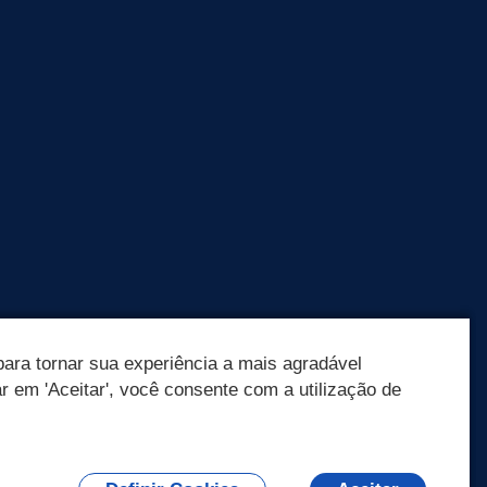
ara tornar sua experiência a mais agradável
ar em 'Aceitar', você consente com a utilização de
Olá! Como
posso te ajudar?