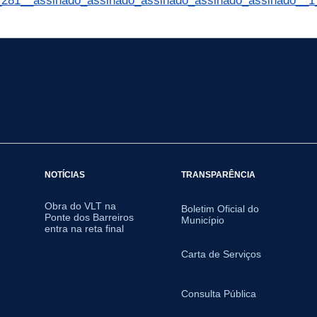
281__assinado_assinado_assinado_assinado_assinado__1
NOTÍCIAS
TRANSPARÊNCIA
Obra do VLT na
Boletim Oficial do
Ponte dos Barreiros
Município
entra na reta final
Carta de Serviços
Consulta Pública