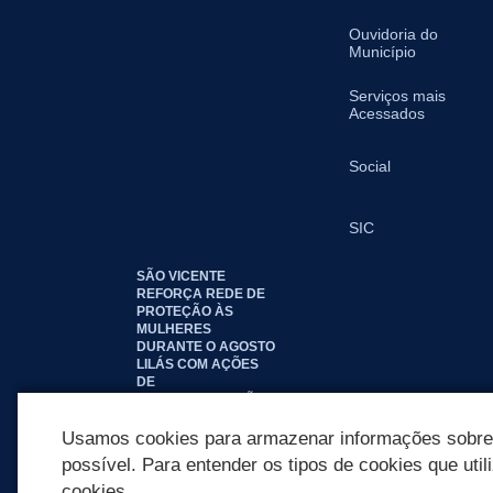
Ouvidoria do
Município
Serviços mais
Acessados
Social
SIC
SÃO VICENTE
REFORÇA REDE DE
PROTEÇÃO ÀS
MULHERES
DURANTE O AGOSTO
LILÁS COM AÇÕES
DE
CONSCIENTIZAÇÃO E
ACOLHIMENTO
Usamos cookies para armazenar informações sobre c
possível. Para entender os tipos de cookies que util
cookies.