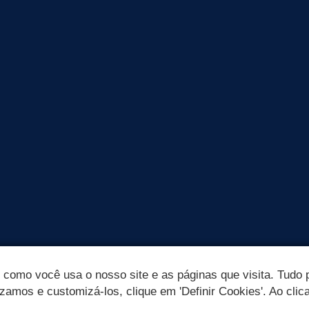
omo você usa o nosso site e as páginas que visita. Tudo p
izamos e customizá-los, clique em 'Definir Cookies'. Ao clic