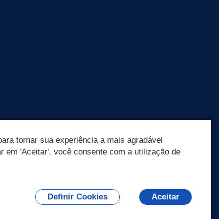
ara tornar sua experiência a mais agradável
ar em 'Aceitar', você consente com a utilização de
Olá! Como
posso te ajudar?
Definir Cookies
Aceitar