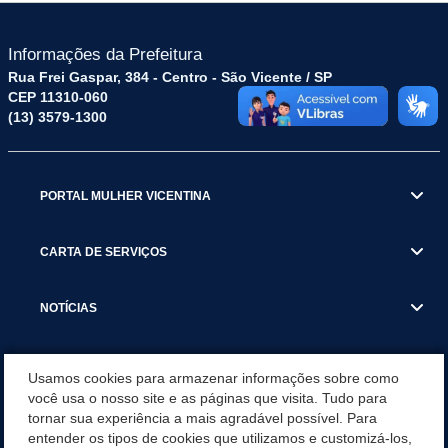
Informações da Prefeitura
Rua Frei Gaspar, 384 - Centro - São Vicente / SP
CEP 11310-060
(13) 3579-1300
PORTAL MULHER VICENTINA
CARTA DE SERVIÇOS
NOTÍCIAS
TRANSPARÊNCIA
Usamos cookies para armazenar informações sobre como
você usa o nosso site e as páginas que visita. Tudo para
tornar sua experiência a mais agradável possível. Para
VISITE SÃO VICENTE
entender os tipos de cookies que utilizamos e customizá-los,