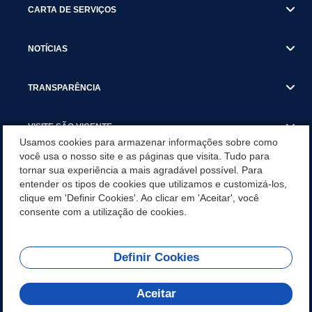
CARTA DE SERVIÇOS
NOTÍCIAS
TRANSPARÊNCIA
VISITE SÃO VICENTE
Usamos cookies para armazenar informações sobre como
você usa o nosso site e as páginas que visita. Tudo para
INSTITUCIONAL
tornar sua experiência a mais agradável possível. Para
entender os tipos de cookies que utilizamos e customizá-los,
SÃO VICENTE REFORÇA REDE DE PROTEÇÃO ÀS MULHERES
clique em 'Definir Cookies'. Ao clicar em 'Aceitar', você
DURANTE O AGOSTO LILÁS COM AÇÕES DE
consente com a utilização de cookies.
CONSCIENTIZAÇÃO E ACOLHIMENTO
Definir Cookies
Olá! Como
REDES SOCIAIS
posso te ajudar?
Aceitar