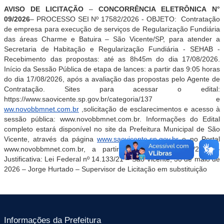
AVISO DE LICITAÇÃO
–
CONCORRÊNCIA ELETRÔNICA
N°
09/2026
– PROCESSO SEI Nº 17582/2026 - OBJETO: Contratação
de empresa para execução de serviços de Regularização Fundiária
das áreas Charme e Batuira – São Vicente/SP
, para atender a
Secretaria de Habitação e Regularização Fundiária - SEHAB
-
Recebimento das propostas: até as 8h45m do dia 17/08/2026.
Início da Sessão Pública de etapa de lances: a partir das 9:05 horas
do dia 17/08/2026, após a avaliação das propostas pelo Agente de
Contratação. Sites para acessar o edital:
https://www.saovicente.sp.gov.br/categoria/137 e
ww.novobbmnet.com.br
,
solicitação de esclarecimentos e acesso à
sessão pública:
www.novobbmnet.com.br.
Informações do
Edital
completo estará disponível no site da Prefeitura Municipal de São
Vicente, através da página
www.saovicente.sp.gov.br
e no Portal
www.novobbmnet.com.br,
a partir do dia 30 / 06 /2026 -
Justificativa: Lei Federal nº 14.133/21 – São Vicente, 30 de maio de
2026 –
Jorge Hurtado
– Supervisor de Licitação em substituição
Informações da Prefeitura