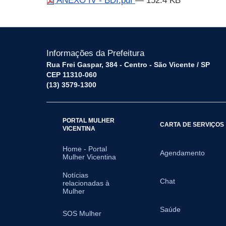
ANEXO IV - BDI.pdf
— 152.4 KB
Informações da Prefeitura
Rua Frei Gaspar, 384 - Centro - São Vicente / SP
CEP 11310-060
(13) 3579-1300
PORTAL MULHER
CARTA DE SERVIÇOS
VICENTINA
Home - Portal
Agendamento
Mulher Vicentina
Notícias
Chat
relacionadas à
Mulher
Saúde
SOS Mulher