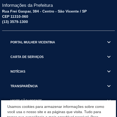
Informações da Prefeitura
Rua Frei Gaspar, 384 - Centro - São Vicente / SP
CEP 11310-060
(13) 3579-1300
PORTAL MULHER VICENTINA
CARTA DE SERVIÇOS
NOTÍCIAS
TRANSPARÊNCIA
VISITE SÃO VICENTE
Usamos cookies para armazenar informações sobre como
você usa o nosso site e as páginas que visita. Tudo para
INSTITUCIONAL