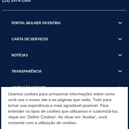
(13) 3579-1300
PORTAL MULHER VICENTINA
CARTA DE SERVIÇOS
NOTÍCIAS
TRANSPARÊNCIA
VISITE SÃO VICENTE
Usamos cookies para armazenar informações sobre como
você usa o nosso site e as páginas que visita. Tudo para
INSTITUCIONAL
tornar sua experiência a mais agradável possível. Para
entender os tipos de cookies que utilizamos e customizá-los,
SÃO VICENTE REFORÇA REDE DE PROTEÇÃO ÀS MULHERES
clique em 'Definir Cookies'. Ao clicar em 'Aceitar', você
DURANTE O AGOSTO LILÁS COM AÇÕES DE
consente com a utilização de cookies.
CONSCIENTIZAÇÃO E ACOLHIMENTO