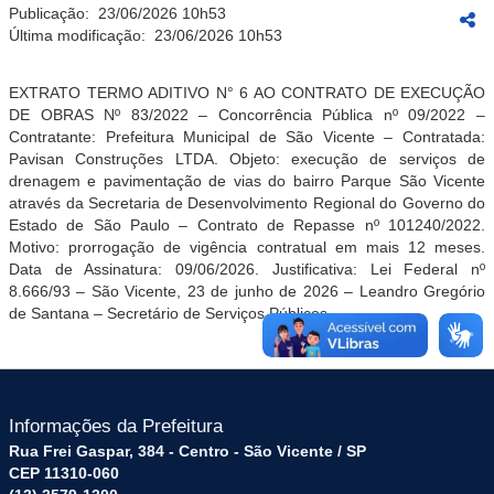
Publicação:
23/06/2026 10h53
Última modificação:
23/06/2026 10h53
EXTRATO TERMO ADITIVO N°
6
AO CONTRATO DE
EXECUÇÃO
DE OBRAS
Nº
83/2022
–
Concorrência Pública nº 09/2022
–
Contratante: Prefeitura Municipal de São Vicente –
Contratada
:
Pavisan Construções LTDA
.
Objeto:
execução de serviços de
drena
gem e pavimentação de vias do bairro Parque São Vicente
através da Secretaria de Desenvolvimento Regional do Governo do
Estado de São Paulo – Contrato de Repasse nº 101240/2022
.
Motivo:
p
rorrogação d
e vigência contratual em mais 12 meses
.
Data de Assinatura:
09
/06/2026
.
Justificativa: Lei Federal nº
8.666/93
– São Vicente,
23 de junho
de 2026
–
Leandro Gregório
de Santana – Secretário de Serviços Públicos
.
Informações da Prefeitura
Rua Frei Gaspar, 384 - Centro - São Vicente / SP
CEP 11310-060