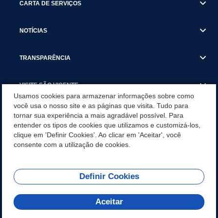
CARTA DE SERVIÇOS
NOTÍCIAS
TRANSPARÊNCIA
VISITE SÃO VICENTE
Usamos cookies para armazenar informações sobre como
você usa o nosso site e as páginas que visita. Tudo para
INSTITUCIONAL
tornar sua experiência a mais agradável possível. Para
entender os tipos de cookies que utilizamos e customizá-los,
SÃO VICENTE REFORÇA REDE DE PROTEÇÃO ÀS MULHERES
clique em 'Definir Cookies'. Ao clicar em 'Aceitar', você
DURANTE O AGOSTO LILÁS COM AÇÕES DE
consente com a utilização de cookies.
CONSCIENTIZAÇÃO E ACOLHIMENTO
Definir Cookies
Olá! Como
REDES SOCIAIS
posso te ajudar?
Aceitar