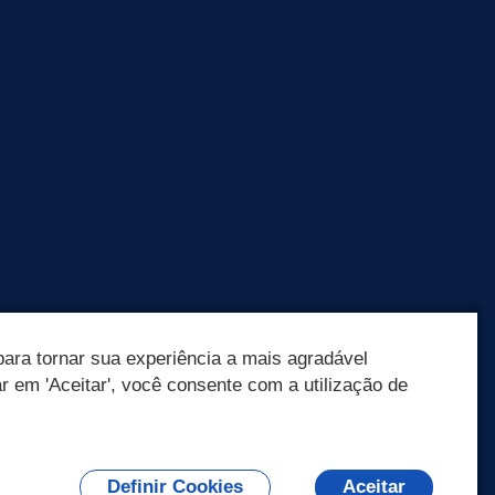
ara tornar sua experiência a mais agradável
ar em 'Aceitar', você consente com a utilização de
Olá! Como
posso te ajudar?
Definir Cookies
Aceitar