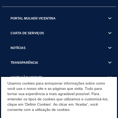
PORTAL MULHER VICENTINA
CARTA DE SERVIÇOS
NOTÍCIAS
TRANSPARÊNCIA
VISITE SÃO VICENTE
Usamos cookies para armazenar informações sobre como
você usa o nosso site e as páginas que visita. Tudo para
INSTITUCIONAL
tornar sua experiência a mais agradável possível. Para
entender os tipos de cookies que utilizamos e customizá-los,
SÃO VICENTE REFORÇA REDE DE PROTEÇÃO ÀS MULHERES
clique em 'Definir Cookies'. Ao clicar em 'Aceitar', você
DURANTE O AGOSTO LILÁS COM AÇÕES DE
consente com a utilização de cookies.
CONSCIENTIZAÇÃO E ACOLHIMENTO