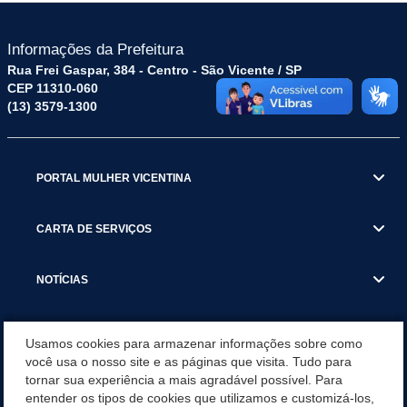
Informações da Prefeitura
Rua Frei Gaspar, 384 - Centro - São Vicente / SP
CEP 11310-060
(13) 3579-1300
PORTAL MULHER VICENTINA
CARTA DE SERVIÇOS
NOTÍCIAS
TRANSPARÊNCIA
Usamos cookies para armazenar informações sobre como
você usa o nosso site e as páginas que visita. Tudo para
tornar sua experiência a mais agradável possível. Para
VISITE SÃO VICENTE
entender os tipos de cookies que utilizamos e customizá-los,