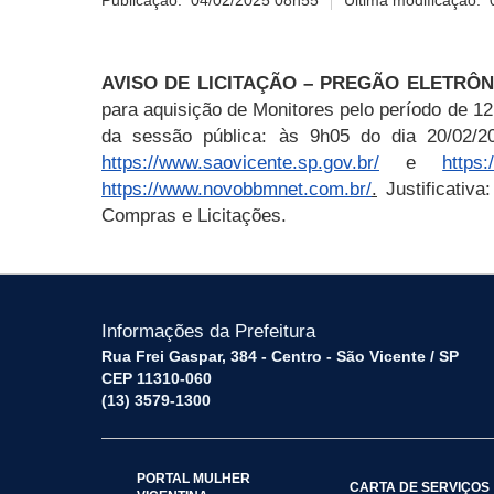
Publicação:
04/02/2025 08h55
Última modificação:
AVISO DE LICITAÇÃO – PREGÃO ELETRÔN
para aquisição de Monitores pelo período de 1
da sessão pública: às 9h
05
do dia
20/02
/2
https
://www.saovicente.sp.gov.br/
e
https
https://www.novobbmnet.com.br/
.
Justificativa
Compras e Licitações.
Informações da Prefeitura
Rua Frei Gaspar, 384 - Centro - São Vicente / SP
CEP 11310-060
(13) 3579-1300
PORTAL MULHER
CARTA DE SERVIÇOS