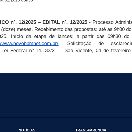
04/02/2025 08h55
ICO nº.
12/2025
–
EDITAL nº.
12/2025
-
Processo Administ
2 (doze) meses.
Recebimento das propostas: até as
9
h00 do
025. Início da etapa de lances: a partir das 09h30 do
://www.novobbmnet.com.br/
. Solicitação de esclare
: Lei Federal nº 14.133/21
– São Vicente, 04 de fevereiro
NOTÍCIAS
TRANSPARÊNCIA