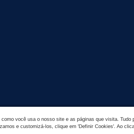
omo você usa o nosso site e as páginas que visita. Tudo p
izamos e customizá-los, clique em 'Definir Cookies'. Ao clic