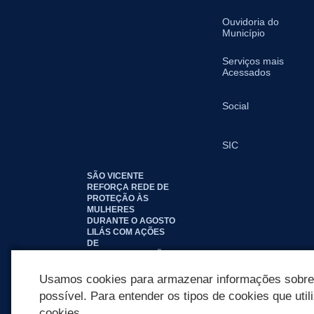
Ouvidoria do
Município
Serviços mais
Acessados
Social
SIC
SÃO VICENTE
REFORÇA REDE DE
PROTEÇÃO ÀS
MULHERES
DURANTE O AGOSTO
LILÁS COM AÇÕES
DE
CONSCIENTIZAÇÃO E
ACOLHIMENTO
Usamos cookies para armazenar informações sobre c
possível. Para entender os tipos de cookies que util
cookies.