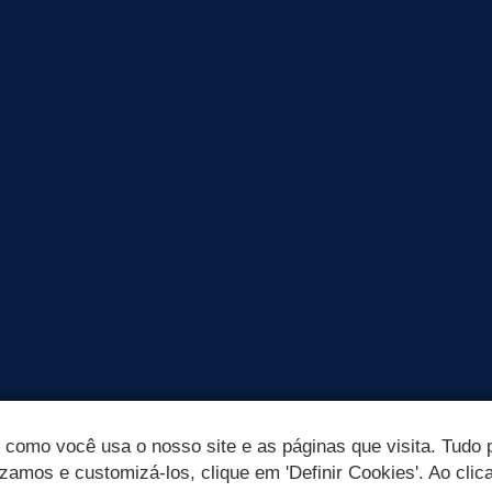
omo você usa o nosso site e as páginas que visita. Tudo p
izamos e customizá-los, clique em 'Definir Cookies'. Ao clic