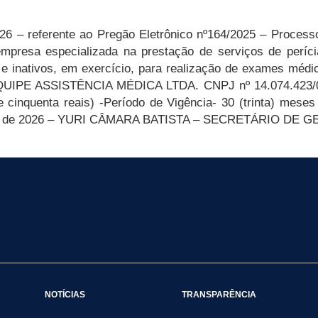
02
6
– referente ao Pregão Eletrônico nº
164
/2025
– Processo
empresa especializada na prestação de serviços de períc
s e inativos, em exercício, para realização de exames médi
QUIPE
ASSISTÊNCIA MÉDICA LTDA.
CNPJ nº 14.074.423/
e cinquenta reais)
-
P
eríodo de
Vigência-
30
(
trinta
)
meses
de 202
6
–
YURI CÂMARA BATISTA
–
SECRETÁRI
O
DE
G
NOTÍCIAS
TRANSPARÊNCIA