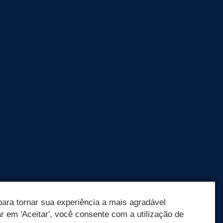
ara tornar sua experiência a mais agradável
ar em 'Aceitar', você consente com a utilização de