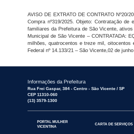
AVISO DE
EXTRATO DE CONTRATO Nº
20
/2
Compra nº
319
/2025
. Objeto: Contratação de 
familiares da Prefeitura de São Vicente, ativo
Municipal de São Vicente – CONTRATADA: E
milhões, quatrocentos
e treze mil, oitocentos 
Federal nº
14.133/21
– São Vicente,
02
de
junho
Informações da Prefeitura
Rua Frei Gaspar, 384 - Centro - São Vicente / SP
CEP 11310-060
(13) 3579-1300
PORTAL MULHER
CARTA DE SERVIÇOS
VICENTINA