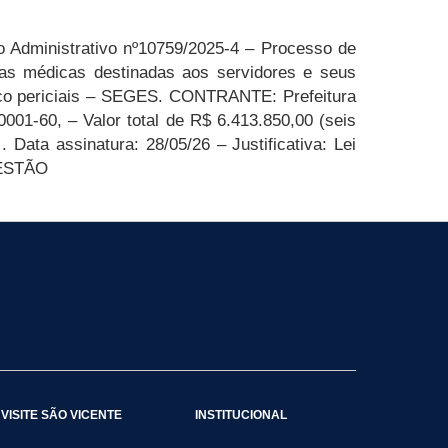
 Administrativo nº
10759
/2025-
4
–
Processo de
ias médicas destinadas aos servidores e seus
co periciais –
SEGES
.
CONTRANTE: Prefeitura
0001-60,
–
V
alor total de R$ 6.413.850,00 (seis
. Data
assinatura:
28
/
0
5
/2
6
– Justificativa: Lei
ESTÃO
VISITE SÃO VICENTE
INSTITUCIONAL