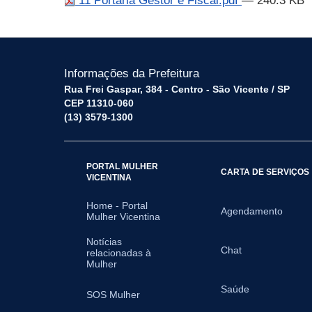
11 Portaria Gestor e Fiscal.pdf
— 240.3 KB
Informações da Prefeitura
Rua Frei Gaspar, 384 - Centro - São Vicente / SP
CEP 11310-060
(13) 3579-1300
PORTAL MULHER
CARTA DE SERVIÇOS
VICENTINA
Home - Portal
Agendamento
Mulher Vicentina
Notícias
Chat
relacionadas à
Mulher
Saúde
SOS Mulher