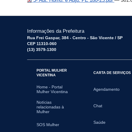
5- Aut. Homo. e Adju. PE 180-25.pdf
— 361.
Informações da Prefeitura
Rua Frei Gaspar, 384 - Centro - São Vicente / SP
CEP 11310-060
(13) 3579-1300
PORTAL MULHER
CARTA DE SERVIÇOS
VICENTINA
Home - Portal
Agendamento
Mulher Vicentina
Notícias
Chat
relacionadas à
Mulher
Saúde
SOS Mulher