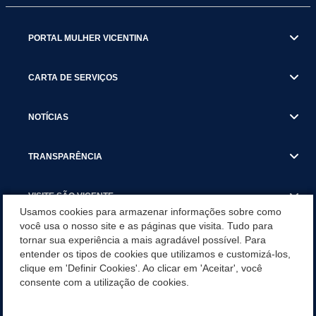
PORTAL MULHER VICENTINA
CARTA DE SERVIÇOS
NOTÍCIAS
TRANSPARÊNCIA
VISITE SÃO VICENTE
Usamos cookies para armazenar informações sobre como
você usa o nosso site e as páginas que visita. Tudo para
INSTITUCIONAL
tornar sua experiência a mais agradável possível. Para
entender os tipos de cookies que utilizamos e customizá-los,
SÃO VICENTE REFORÇA REDE DE PROTEÇÃO ÀS MULHERES
clique em 'Definir Cookies'. Ao clicar em 'Aceitar', você
DURANTE O AGOSTO LILÁS COM AÇÕES DE
consente com a utilização de cookies.
CONSCIENTIZAÇÃO E ACOLHIMENTO