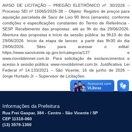
AVISO DE LICITAÇÃO – PREGÃO ELETRÔNICO
nº.
30
/2026 –
Processo SEI nº
15065/2026-38
– Objeto:
Registro de preços para
aquisição parcelada de Saco de Lixo 90 litros (amarelo), conforme
condições e especificações constantes do Termo de Referência -
SESP.
Recebimento das propostas: até as 9h do dia 29/06/2026.
Abertura das propostas e início da sessão pública: às 9h10 do dia
29/06/2026. Início
da etapa de lances: a partir das 9h30 do dia
29/06/2026. Sites para acessar o edital:
https://www.saovicente.sp.gov.br/categoria/137
e
www.novobbmnet.com.br.
Para solicitação de esclarecimentos e
acesso à sessão pública:
www.novobbmnet.com.br. Justificativa: Lei
Federal nº 14.133/2021 – São Vicente, 16 de
junho
de 2026 –
Jorge Hurtado Jr – Supervisor de Licitações.
Informações da Prefeitura
Rua Frei Gaspar, 384 - Centro - São Vicente / SP
CEP 11310-060
(13) 3579-1300