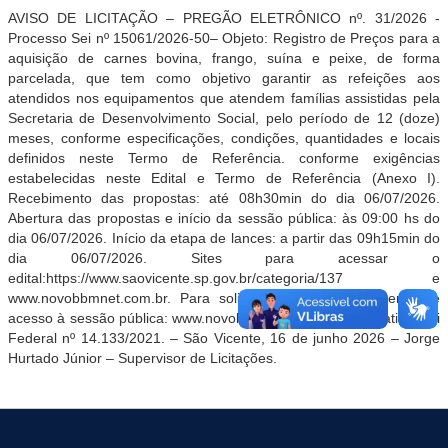
AVISO DE LICITAÇÃO – PREGÃO ELETRÔNICO nº. 31/2026 -
Processo Sei nº
15061/2026-50
– Objeto:
Registro de Preços para a
aquisição de carnes bovina, frango, suína e peixe, de forma
parcelada, que tem como objetivo garantir as refeições aos
atendidos nos equipamentos que atendem famílias assistidas pela
Secretaria de Desenvolvimento Social, pelo período de 12 (doze)
meses,
conforme especificações, condições, quantidades e locais
definidos neste Termo de Referência.
conforme exigências
estabelecidas neste Edital e Termo de Referência (Anexo I).
Recebimento das propostas: até 08h30min do dia 06/07/2026.
Abertura das propostas e início da sessão pública: às 09:00 hs do
dia 06/07/2026. Início da etapa de lances: a partir das 09h15min do
dia 06/07/2026. Sites para
acessar o
edital:
https://www.saovicente.sp.gov.br/categoria/137
e
www.novobbmnet.com.br
. Para solicitação de esclarecimentos e
acesso à sessão pública:
www.novobbmnet.com.br.
Justificativa: Lei
Federal nº 14.133/2021. – São Vicente, 16 de junho
2026 – Jorge
Hurtado Júnior – Supervisor de Licitações.