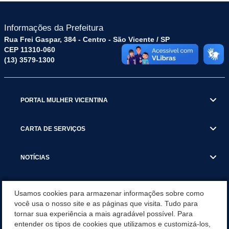
Informações da Prefeitura
Rua Frei Gaspar, 384 - Centro - São Vicente / SP
CEP 11310-060
(13) 3579-1300
PORTAL MULHER VICENTINA
CARTA DE SERVIÇOS
NOTÍCIAS
TRANSPARÊNCIA
Usamos cookies para armazenar informações sobre como
você usa o nosso site e as páginas que visita. Tudo para
tornar sua experiência a mais agradável possível. Para
VISITE SÃO VICENTE
entender os tipos de cookies que utilizamos e customizá-los,