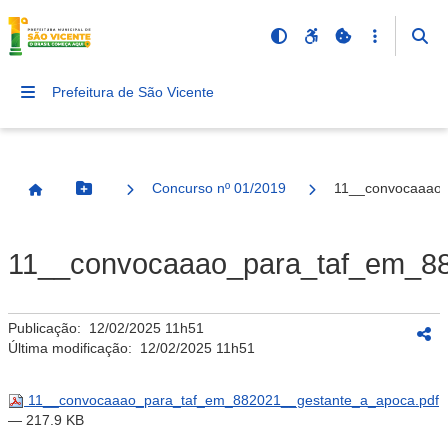
Prefeitura de São Vicente
Concurso nº 01/2019
11__convocaaao_
Botão Menu
Página Inicial
11__convocaaao_para_taf_em_88
Publicação:
12/02/2025 11h51
Última modificação:
12/02/2025 11h51
11__convocaaao_para_taf_em_882021__gestante_a_apoca.pdf
— 217.9 KB