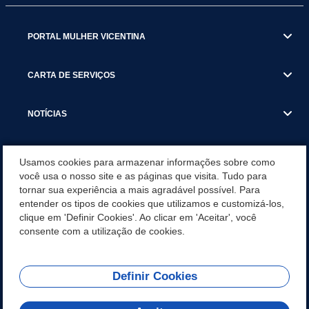
PORTAL MULHER VICENTINA
CARTA DE SERVIÇOS
NOTÍCIAS
TRANSPARÊNCIA
Usamos cookies para armazenar informações sobre como
você usa o nosso site e as páginas que visita. Tudo para
tornar sua experiência a mais agradável possível. Para
VISITE SÃO VICENTE
entender os tipos de cookies que utilizamos e customizá-los,
clique em 'Definir Cookies'. Ao clicar em 'Aceitar', você
INSTITUCIONAL
consente com a utilização de cookies.
Definir Cookies
Olá! Como
REDES SOCIAIS
posso te ajudar?