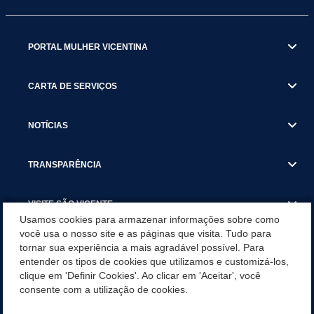
PORTAL MULHER VICENTINA
CARTA DE SERVIÇOS
NOTÍCIAS
TRANSPARÊNCIA
VISITE SÃO VICENTE
Usamos cookies para armazenar informações sobre como
você usa o nosso site e as páginas que visita. Tudo para
INSTITUCIONAL
tornar sua experiência a mais agradável possível. Para
entender os tipos de cookies que utilizamos e customizá-los,
SÃO VICENTE REFORÇA REDE DE PROTEÇÃO ÀS MULHERES
clique em 'Definir Cookies'. Ao clicar em 'Aceitar', você
DURANTE O AGOSTO LILÁS COM AÇÕES DE
consente com a utilização de cookies.
CONSCIENTIZAÇÃO E ACOLHIMENTO